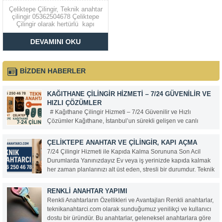
Çeliktepe Çilingir, Teknik anahtar
çilingir 05362504678 Çeliktepe
Çilingir olarak hertürlü kapı
,kasa , Oto açma işleri yapılır.
Alarm,bariyer, kepenk
DEVAMINI OKU
kumandaları ve Elektronik geçiş
kartları kopyalanır. Yerli ve
avrupa anahtarlar… Kasa
anahtarı,oto ve motorsiklet
BİZDEN HABERLER
anahtarı yapılır. Çekmece dolap
kilitleri,asma kilitler,...
KAĞITHANE ÇILINGIR HIZMETI – 7/24 GÜVENILIR VE
HIZLI ÇÖZÜMLER
# Kağıthane Çilingir Hizmeti – 7/24 Güvenilir ve Hızlı
Çözümler Kağıthane, İstanbul’un sürekli gelişen ve canlı
bölgelerinden biri. Her gün binlerce insanın yaşadığı, çalıştığı
ve zaman geçirdiği bu ilçede, güvenlik ve acil ihtiyaçlar da
ÇELIKTEPE ANAHTAR VE ÇILINGIR, KAPI AÇMA
büyük önem taşıyor. Anahtarınızı evde...
7/24 Çilingir Hizmeti ile Kapıda Kalma Sorununa Son Acil
Durumlarda Yanınızdayız Ev veya iş yerinizde kapıda kalmak
her zaman planlarınızı alt üst eden, stresli bir durumdur. Teknik
Anahtarcı olarak, bu gibi anlarda hızlı, güvenilir ve profesyonel
hizmet sunuyoruz. 0536 250...
RENKLI ANAHTAR YAPIMI
Renkli Anahtarların Özellikleri ve Avantajları Renkli anahtarlar,
teknikanahtarci.com olarak sunduğumuz yenilikçi ve kullanıcı
dostu bir üründür. Bu anahtarlar, geleneksel anahtarlara göre