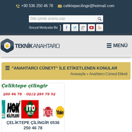
+90 536 250 46 78
celiktepecilingir@hotmail.com
}
Sosyal Medyada Biz
MENÜ
"ANAHTARCI CÜNEYT" ILE ETIKETLENEN KONULAR
Anasayfa
»
Anahtarcı Cüneyt Etiketi
ÇELIKTEPE ÇILINGIR 0536
250 46 78