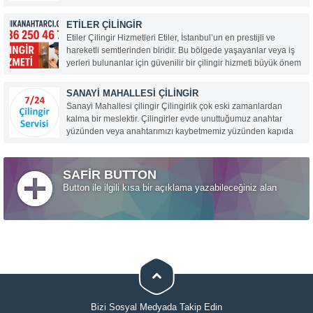
birçok avantaja sahiptir ve hem estetik hem de işlevsellik
açısından kullanıcıların beklentilerini karşılar. İşte renkli
ETILER ÇILINGIR
anahtarların öne çıkan özellikleri:...
Etiler Çilingir Hizmetleri Etiler, İstanbul’un en prestijli ve
hareketli semtlerinden biridir. Bu bölgede yaşayanlar veya iş
yerleri bulunanlar için güvenilir bir çilingir hizmeti büyük önem
taşır. Teknik Anahtarcı Çilingir, 0536 250 46 78 numaralı
hattıyla Etiler ve çevresinde 7/24 profesyonel...
SANAYI MAHALLESI ÇILINGIR
Sanayi Mahallesi çilingir Çilingirlik çok eski zamanlardan
kalma bir meslektir. Çilingirler evde unuttuğumuz anahtar
yüzünden veya anahtarımızı kaybetmemiz yüzünden kapıda
kaldığımız vakit ilk olarak aradığımız kişilerdir. Hemen bize en
yakın ve en hızlı çilingiri çağırırız ve o da gelip kapımızı...
SAFİR BUTTON
Button ile ilgili kısa bir açıklama yazabileceğiniz alan
Bizi Sosyal Medyada Takip Edin