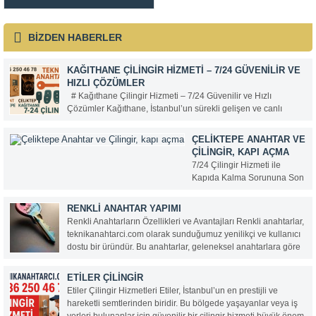
para kasaları açma ve anahtar
kilitleri ve göbek değişimi
yedekleme işlemleri yapıyoruz.
,dışkapı hidrolik yay montajı
Alarm, kepenk kumandaları,
ayar ve bakımı yapılır Tel:...
bariyer ve panjur kumandaları
BİZDEN HABERLER
kopyalanır. Oto anahtarları,
immobilizer(çipli)anahtarlar
kopyalanır. Hırsızlığa karşı
KAĞITHANE ÇILINGIR HIZMETI – 7/24 GÜVENILIR VE
yüksek güvenlikli...
HIZLI ÇÖZÜMLER
# Kağıthane Çilingir Hizmeti – 7/24 Güvenilir ve Hızlı
Çözümler Kağıthane, İstanbul’un sürekli gelişen ve canlı
bölgelerinden biri. Her gün binlerce insanın yaşadığı, çalıştığı
ve zaman geçirdiği bu ilçede, güvenlik ve acil ihtiyaçlar da
ÇELIKTEPE ANAHTAR VE
büyük önem taşıyor. Anahtarınızı evde...
ÇILINGIR, KAPI AÇMA
7/24 Çilingir Hizmeti ile
Kapıda Kalma Sorununa Son
Acil Durumlarda Yanınızdayız
Ev veya iş yerinizde kapıda
RENKLI ANAHTAR YAPIMI
kalmak her zaman planlarınızı
Renkli Anahtarların Özellikleri ve Avantajları Renkli anahtarlar,
alt üst eden, stresli bir
teknikanahtarci.com olarak sunduğumuz yenilikçi ve kullanıcı
durumdur. Teknik Anahtarcı
dostu bir üründür. Bu anahtarlar, geleneksel anahtarlara göre
olarak, bu gibi anlarda hızlı,
birçok avantaja sahiptir ve hem estetik hem de işlevsellik
güvenilir ve profesyonel
açısından kullanıcıların beklentilerini karşılar. İşte renkli
ETILER ÇILINGIR
hizmet sunuyoruz. 0536 250...
anahtarların öne çıkan özellikleri:...
Etiler Çilingir Hizmetleri Etiler, İstanbul’un en prestijli ve
hareketli semtlerinden biridir. Bu bölgede yaşayanlar veya iş