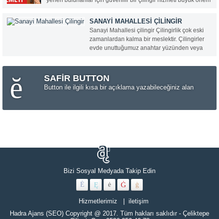
yerleri bulunanlar için güvenilir bir çilingir hizmeti büyük önem
taşır. Teknik Anahtarcı Çilingir, 0536 250 46 78 numaralı
hattıyla Etiler ve çevresinde 7/24 profesyonel...
SANAYI MAHALLESI ÇILINGIR
Sanayi Mahallesi çilingir Çilingirlik çok eski
zamanlardan kalma bir meslektir. Çilingirler
evde unuttuğumuz anahtar yüzünden veya
anahtarımızı kaybetmemiz yüzünden kapıda
kaldığımız vakit ilk olarak aradığımız kişilerdir.
Hemen bize en yakın ve en hızlı çilingiri
SAFİR BUTTON
çağırırız ve o da gelip kapımızı...
Button ile ilgili kısa bir açıklama yazabileceğiniz alan
Bizi Sosyal Medyada Takip Edin
Hizmetlerimiz
iletişim
Hadra Ajans (SEO) Copyright @ 2017. Tüm hakları saklıdır -
Çeliktepe