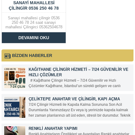
SANAYI MAHALLESI
ÇILINGIR 0536 250 46 78
Sanayi mahallesi çilingir 0536
250 46 78 24 saat sanayi
mahallesi Çilingirci 05362504678
Sanayi mahallesinin tüm
mahallelerine 15 dk içerisinde
DEVAMINI OKU
her tür kapı açma, çelik kasa
açma, araba kapısı açma Çilingir
hizmeti verilir. Ayrıca çelik ve
ahşap kapı kilitleri ve...
BİZDEN HABERLER
KAĞITHANE ÇILINGIR HIZMETI – 7/24 GÜVENILIR VE
HIZLI ÇÖZÜMLER
# Kağıthane Çilingir Hizmeti – 7/24 Güvenilir ve Hızlı
Çözümler Kağıthane, İstanbul’un sürekli gelişen ve canlı
bölgelerinden biri. Her gün binlerce insanın yaşadığı, çalıştığı
ve zaman geçirdiği bu ilçede, güvenlik ve acil ihtiyaçlar da
ÇELIKTEPE ANAHTAR VE ÇILINGIR, KAPI AÇMA
büyük önem taşıyor. Anahtarınızı evde...
7/24 Çilingir Hizmeti ile Kapıda Kalma Sorununa Son Acil
Durumlarda Yanınızdayız Ev veya iş yerinizde kapıda kalmak
her zaman planlarınızı alt üst eden, stresli bir durumdur. Teknik
Anahtarcı olarak, bu gibi anlarda hızlı, güvenilir ve profesyonel
hizmet sunuyoruz. 0536 250...
RENKLI ANAHTAR YAPIMI
Renkli Anahtarların Özellikleri ve Avantajları Renkli anahtarlar,