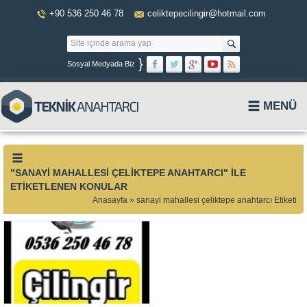
+90 536 250 46 78
celiktepecilingir@hotmail.com
}
Sosyal Medyada Biz
MENÜ
"SANAYI MAHALLESI ÇELIKTEPE ANAHTARCI" ILE
ETIKETLENEN KONULAR
Anasayfa
»
sanayi mahallesi çeliktepe anahtarcı Etiketi