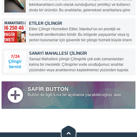
teknikanahtarci.com olarak sunduğumuz yenilikçi ve kullanıcı
dostu bir üründür. Bu anahtarlar, geleneksel anahtarlara göre
birçok avantaja sahiptir ve hem estetik hem de işlevsellik
açısından kullanıcıların beklentilerini karşılar. İşte renkli
ETILER ÇILINGIR
anahtarların öne çıkan özellikleri:...
Etiler Çilingir Hizmetleri Etiler, İstanbul’un en prestijli ve
hareketli semtlerinden biridir. Bu bölgede yaşayanlar veya iş
yerleri bulunanlar için güvenilir bir çilingir hizmeti büyük önem
taşır. Teknik Anahtarcı Çilingir, 0536 250 46 78 numaralı
hattıyla Etiler ve çevresinde 7/24 profesyonel...
SANAYI MAHALLESI ÇILINGIR
Sanayi Mahallesi çilingir Çilingirlik çok eski zamanlardan
kalma bir meslektir. Çilingirler evde unuttuğumuz anahtar
yüzünden veya anahtarımızı kaybetmemiz yüzünden kapıda
kaldığımız vakit ilk olarak aradığımız kişilerdir. Hemen bize en
yakın ve en hızlı çilingiri çağırırız ve o da gelip kapımızı...
SAFİR BUTTON
Button ile ilgili kısa bir açıklama yazabileceğiniz alan