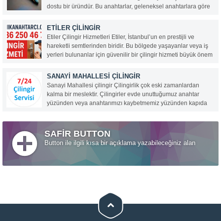
dostu bir üründür. Bu anahtarlar, geleneksel anahtarlara göre
birçok avantaja sahiptir ve hem estetik hem de işlevsellik
açısından kullanıcıların beklentilerini karşılar. İşte renkli
ETILER ÇILINGIR
anahtarların öne çıkan özellikleri:...
Etiler Çilingir Hizmetleri Etiler, İstanbul’un en prestijli ve
hareketli semtlerinden biridir. Bu bölgede yaşayanlar veya iş
yerleri bulunanlar için güvenilir bir çilingir hizmeti büyük önem
taşır. Teknik Anahtarcı Çilingir, 0536 250 46 78 numaralı
hattıyla Etiler ve çevresinde 7/24 profesyonel...
SANAYI MAHALLESI ÇILINGIR
Sanayi Mahallesi çilingir Çilingirlik çok eski zamanlardan
kalma bir meslektir. Çilingirler evde unuttuğumuz anahtar
yüzünden veya anahtarımızı kaybetmemiz yüzünden kapıda
kaldığımız vakit ilk olarak aradığımız kişilerdir. Hemen bize en
yakın ve en hızlı çilingiri çağırırız ve o da gelip kapımızı...
SAFİR BUTTON
Button ile ilgili kısa bir açıklama yazabileceğiniz alan