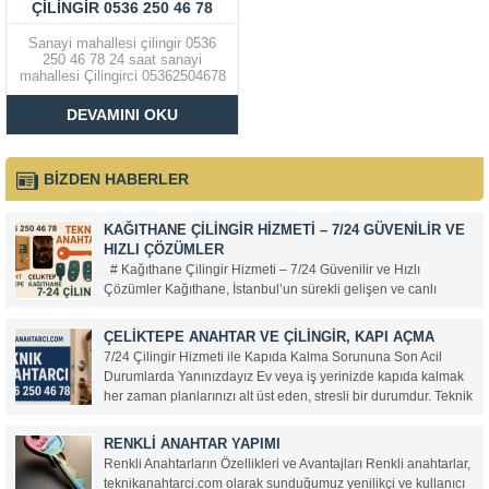
ÇILINGIR 0536 250 46 78
Sanayi mahallesi çilingir 0536
250 46 78 24 saat sanayi
mahallesi Çilingirci 05362504678
Sanayi mahallesinin tüm
mahallelerine 15 dk içerisinde
DEVAMINI OKU
her tür kapı açma, çelik kasa
açma, araba kapısı açma Çilingir
hizmeti verilir. Ayrıca çelik ve
ahşap kapı kilitleri ve...
BİZDEN HABERLER
KAĞITHANE ÇILINGIR HIZMETI – 7/24 GÜVENILIR VE
HIZLI ÇÖZÜMLER
# Kağıthane Çilingir Hizmeti – 7/24 Güvenilir ve Hızlı
Çözümler Kağıthane, İstanbul’un sürekli gelişen ve canlı
bölgelerinden biri. Her gün binlerce insanın yaşadığı, çalıştığı
ve zaman geçirdiği bu ilçede, güvenlik ve acil ihtiyaçlar da
ÇELIKTEPE ANAHTAR VE ÇILINGIR, KAPI AÇMA
büyük önem taşıyor. Anahtarınızı evde...
7/24 Çilingir Hizmeti ile Kapıda Kalma Sorununa Son Acil
Durumlarda Yanınızdayız Ev veya iş yerinizde kapıda kalmak
her zaman planlarınızı alt üst eden, stresli bir durumdur. Teknik
Anahtarcı olarak, bu gibi anlarda hızlı, güvenilir ve profesyonel
hizmet sunuyoruz. 0536 250...
RENKLI ANAHTAR YAPIMI
Renkli Anahtarların Özellikleri ve Avantajları Renkli anahtarlar,
teknikanahtarci.com olarak sunduğumuz yenilikçi ve kullanıcı