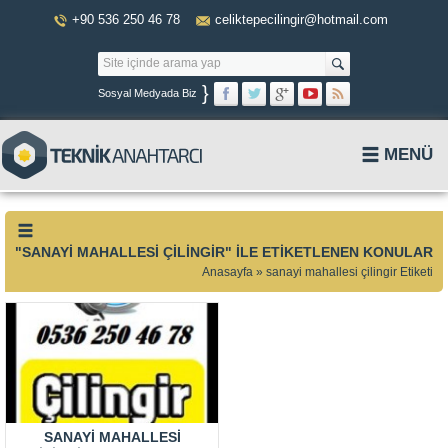
+90 536 250 46 78
celiktepecilingir@hotmail.com
}
Sosyal Medyada Biz
MENÜ
"SANAYI MAHALLESI ÇILINGIR" ILE ETIKETLENEN KONULAR
Anasayfa
»
sanayi mahallesi çilingir Etiketi
SANAYI MAHALLESI