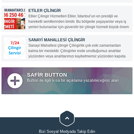
birçok avantaja sahiptir ve hem estetik hem de işlevsellik
açısından kullanıcıların beklentilerini karşılar. İşte renkli
ETILER ÇILINGIR
anahtarların öne çıkan özellikleri:...
Etiler Çilingir Hizmetleri Etiler, İstanbul’un en prestijli ve
hareketli semtlerinden biridir. Bu bölgede yaşayanlar veya iş
yerleri bulunanlar için güvenilir bir çilingir hizmeti büyük önem
taşır. Teknik Anahtarcı Çilingir, 0536 250 46 78 numaralı
hattıyla Etiler ve çevresinde 7/24 profesyonel...
SANAYI MAHALLESI ÇILINGIR
Sanayi Mahallesi çilingir Çilingirlik çok eski zamanlardan
kalma bir meslektir. Çilingirler evde unuttuğumuz anahtar
yüzünden veya anahtarımızı kaybetmemiz yüzünden kapıda
kaldığımız vakit ilk olarak aradığımız kişilerdir. Hemen bize en
yakın ve en hızlı çilingiri çağırırız ve o da gelip kapımızı...
SAFİR BUTTON
Button ile ilgili kısa bir açıklama yazabileceğiniz alan
Bizi Sosyal Medyada Takip Edin