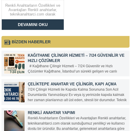
Renkli Anahtarların Özellikleri ve
Avantajları Renkli anahtarlar,
teknikanahtarci.com olarak
sunduğumuz yenilikçi ve
kullanıcı dostu bir üründür. Bu
DEVAMINI OKU
anahtarlar, geleneksel
anahtarlara göre birçok avantaja
sahiptir ve hem estetik hem de
işlevsellik açısından
BİZDEN HABERLER
kullanıcıların beklentilerini
karşılar. İşte renkli anahtarların
öne çıkan özellikleri:...
KAĞITHANE ÇILINGIR HIZMETI – 7/24 GÜVENILIR VE
HIZLI ÇÖZÜMLER
# Kağıthane Çilingir Hizmeti – 7/24 Güvenilir ve Hızlı
Çözümler Kağıthane, İstanbul’un sürekli gelişen ve canlı
bölgelerinden biri. Her gün binlerce insanın yaşadığı, çalıştığı
ve zaman geçirdiği bu ilçede, güvenlik ve acil ihtiyaçlar da
ÇELIKTEPE ANAHTAR VE ÇILINGIR, KAPI AÇMA
büyük önem taşıyor. Anahtarınızı evde...
7/24 Çilingir Hizmeti ile Kapıda Kalma Sorununa Son Acil
Durumlarda Yanınızdayız Ev veya iş yerinizde kapıda kalmak
her zaman planlarınızı alt üst eden, stresli bir durumdur. Teknik
Anahtarcı olarak, bu gibi anlarda hızlı, güvenilir ve profesyonel
hizmet sunuyoruz. 0536 250...
RENKLI ANAHTAR YAPIMI
Renkli Anahtarların Özellikleri ve Avantajları Renkli anahtarlar,
teknikanahtarci.com olarak sunduğumuz yenilikçi ve kullanıcı
dostu bir üründür. Bu anahtarlar, geleneksel anahtarlara göre