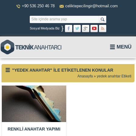
+90 536 250 46 78
celiktepecilingir@hotmail.com
}
Sosyal Medyada Biz
MENÜ
"YEDEK ANAHTAR" ILE ETIKETLENEN KONULAR
Anasayfa
»
yedek anahtar Etiketi
RENKLI ANAHTAR YAPIMI