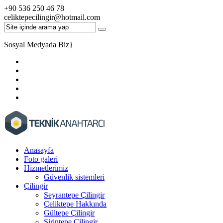
+90 536 250 46 78
celiktepecilingir@hotmail.com
Sosyal Medyada Biz
}
Anasayfa
Foto galeri
Hizmetlerimiz
Güvenlik sistemleri
Çilingir
Seyrantepe Çilingir
Çeliktepe Hakkında
Gültepe Çilingir
Şirintepe Çilingir