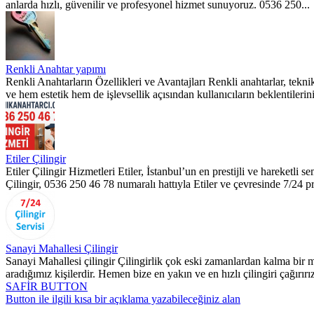
anlarda hızlı, güvenilir ve profesyonel hizmet sunuyoruz. 0536 250...
Renkli Anahtar yapımı
Renkli Anahtarların Özellikleri ve Avantajları Renkli anahtarlar, tekn
ve hem estetik hem de işlevsellik açısından kullanıcıların beklentilerini k
Etiler Çilingir
Etiler Çilingir Hizmetleri Etiler, İstanbul’un en prestijli ve hareketli
Çilingir, 0536 250 46 78 numaralı hattıyla Etiler ve çevresinde 7/24 pr
Sanayi Mahallesi Çilingir
Sanayi Mahallesi çilingir Çilingirlik çok eski zamanlardan kalma bir
aradığımız kişilerdir. Hemen bize en yakın ve en hızlı çilingiri çağırırı
SAFİR BUTTON
Button ile ilgili kısa bir açıklama yazabileceğiniz alan