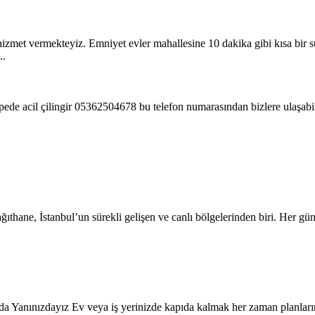
 hizmet vermekteyiz. Emniyet evler mahallesine 10 dakika gibi kısa bir s
..
pede acil çilingir 05362504678 bu telefon numarasından bizlere ulaşabil
ane, İstanbul’un sürekli gelişen ve canlı bölgelerinden biri. Her gün b
Yanınızdayız Ev veya iş yerinizde kapıda kalmak her zaman planlarınızı