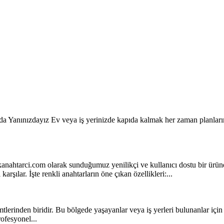
Yanınızdayız Ev veya iş yerinizde kapıda kalmak her zaman planlarınızı
ikanahtarci.com olarak sunduğumuz yenilikçi ve kullanıcı dostu bir üründ
arşılar. İşte renkli anahtarların öne çıkan özellikleri:...
 semtlerinden biridir. Bu bölgede yaşayanlar veya iş yerleri bulunanlar iç
ofesyonel...